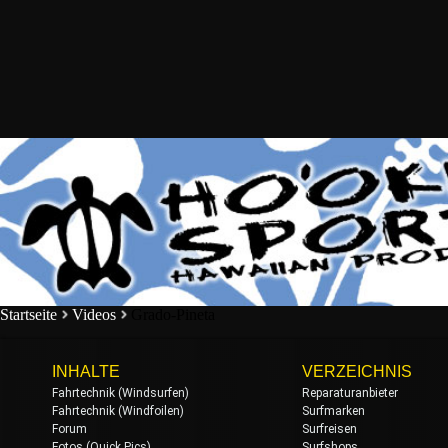
Startseite
Videos
Grado-Pineta
INHALTE
VERZEICHNIS
Fahrtechnik (Windsurfen)
Reparaturanbieter
Fahrtechnik (Windfoilen)
Surfmarken
Forum
Surfreisen
Fotos (Quick Pics)
Surfshops