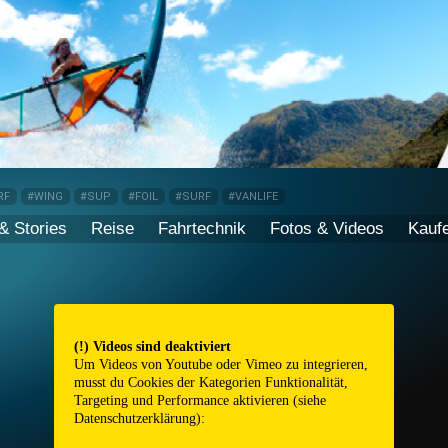
RF
#WING
#SUP
#FOIL
#SURF
#VANLIFE
& Stories
Reise
Fahrtechnik
Fotos & Videos
Kauf
(!) Videos sind deaktiviert
Um Videos von Youtube oder Vimeo zu integrieren,
musst du Cookies der Kategorien Funktionalität,
Targeting und Performance aktivieren (siehe
Datenschutzerklärung
):