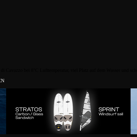
i Cavazzo bei 8°C Lufttemperatur, viel Platz auf dem Wasser und sc
 EN