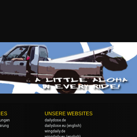
HES
UNSERE WEBSITES
ungen
dailydose.de
ärung
dailydose.eu
(english)
wingdaily.de
wingdaily.eu
(english)