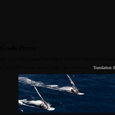
Grado-Pineta
Das Video zum aktuellen Foto-Upload von Woife. Nordwind am Lago d
03.10.2025 © Vimeo / strasser woife
|
01:29 Minuten
|
Translation: