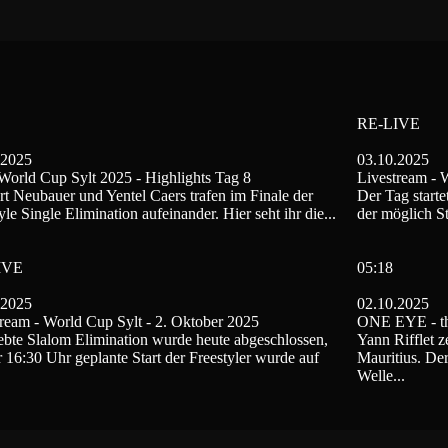
RE-LIVE
.2025
03.10.2025
orld Cup Sylt 2025 - Highlights Tag 8
Livestream - 
t Neubauer und Yentel Caers trafen im Finale der
Der Tag starte
yle Single Elimination aufeinander. Hier seht ihr die...
der möglich St
IVE
05:18
.2025
02.10.2025
ream - World Cup Sylt - 2. Oktober 2025
ONE EYE - th
ebte Slalom Elimination wurde heute abgeschlossen,
Yann Rifflet z
r 16:30 Uhr geplante Start der Freestyler wurde auf
Mauritius. Der
Welle...