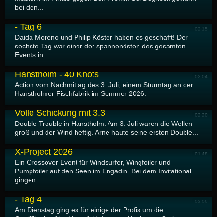
bei den...
10.07.2026
Gran Canaria GLORIA Windsurf World Cup 2026
- Tag 6
02:15
Daida Moreno und Philip Köster haben es geschafft! Der
sechste Tag war einer der spannendsten des gesamten
Events in...
09.07.2026
Hanstholm - 40 Knots
02:04
Action vom Nachmittag des 3. Juli, einem Sturmtag an der
Hanstholmer Fischfabrik im Sommer 2026.
08.07.2026
Volle Schickung mit 3.3
02:20
Double Trouble in Hanstholm. Am 3. Juli waren die Wellen
groß und der Wind heftig. Arne haute seine ersten Double...
08.07.2026
X-Project 2026
01:48
Ein Crossover Event für Windsurfer, Wingfoiler und
Pumpfoiler auf den Seen im Engadin. Bei dem Invitational
gingen...
08.07.2026
Gran Canaria GLORIA Windsurf World Cup 2026
- Tag 4
02:06
Am Dienstag ging es für einige der Profis um die