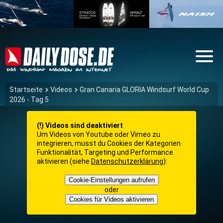
Startseite
Videos
Gran Canaria GLORIA Windsurf World Cup
2026 - Tag 5
(!) Videos sind deaktiviert
Um Videos von Youtube oder Vimeo zu
integrieren, musst du Cookies der Kategorien
Funktionalität, Targeting und Performance
aktivieren (siehe
Datenschutzerklärung
):
Cookie-Einstellungen aufrufen
oder
Cookies für Videos aktivieren