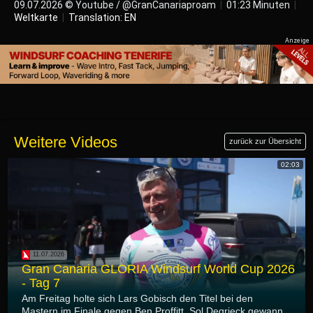
09.07.2026 © Youtube / @GranCanariaproam
|
01:23 Minuten
|
Weltkarte
|
Translation: EN
Weitere Videos
zurück zur Übersicht
02:03
11.07.2026
Gran Canaria GLORIA Windsurf World Cup 2026
- Tag 7
Am Freitag holte sich Lars Gobisch den Titel bei den
Mastern im Finale gegen Ben Proffitt. Sol Degrieck gewann