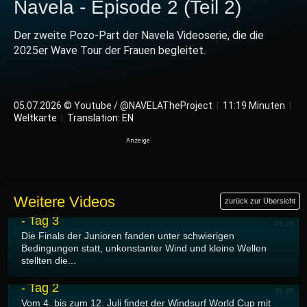
Navela - Episode 2 (Teil 2)
Der zweite Pozo-Part der Navela Videoserie, die die
2025er Wave Tour der Frauen begleitet.
05.07.2026 © Youtube / @NAVELATheProject
|
11:19 Minuten
|
Weltkarte
|
Translation: EN
07.07.2026
Weitere Videos
zurück zur Übersicht
Gran Canaria GLORIA Windsurf World Cup 2026
- Tag 3
01:48
Die Finals der Junioren fanden unter schwierigen
Bedingungen statt, unkonstanter Wind und kleine Wellen
stellten die...
06.07.2026
Gran Canaria GLORIA Windsurf World Cup 2026
- Tag 2
01:20
Vom 4. bis zum 12. Juli findet der Windsurf World Cup mit