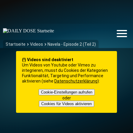
Startseite
Videos
Navela - Episode 2 (Teil 2)
(!) Videos sind deaktiviert
Um Videos von Youtube oder Vimeo zu
integrieren, musst du Cookies der Kategorien
Funktionalität, Targeting und Performance
aktivieren (siehe
Datenschutzerklärung
):
Cookie-Einstellungen aufrufen
oder
Cookies für Videos aktivieren