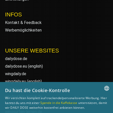
INFOS
Kontakt & Feedback
Werbemöglichkeiten
UNSERE WEBSITES
dailydose.de
dailydose.eu
(english)
wingdaily.de
wingdaily.eu
(english)
dailydose-shop.de
Du hast die Cookie-Kontrolle
windsurfen-lernen.de
Wir verzichten komplett auf trackende/personalisierte Werbung. Hier
GERMAN
kannst du uns mit einer
Spende in die Kaffekasse
unterstützen, damit
wellenreiten-lernen.de
wir DAILY DOSE weiterhin kostenfrei anbieten können.
ENGLISH
wingsurfen-lernen.de