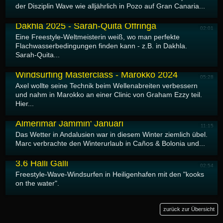
der Disziplin Wave wie alljährlich in Pozo auf Gran Canaria...
06.07.2026
Dakhla 2025 - Sarah-Quita Offringa
02:01
Eine Freestyle-Weltmeisterin weiß, wo man perfekte
Flachwasserbedingungen finden kann - z.B. in Dakhla.
Sarah-Quita...
04.07.2026
Windsurfing Masterclass - Marokko 2024
05:28
Axel wollte seine Technik beim Wellenabreiten verbessern
und nahm in Marokko an einer Clinic von Graham Ezzy teil.
Hier...
03.07.2026
Almerimar Jammin' Januari
11:15
Das Wetter in Andalusien war in diesem Winter ziemlich übel.
Marc verbrachte den Winterurlaub in Caños & Bolonia und...
02.07.2026
3.6 Halli Galli
02:54
Freestyle-Wave-Windsurfen in Heiligenhafen mit den "kooks
on the water".
zurück zur Übersicht