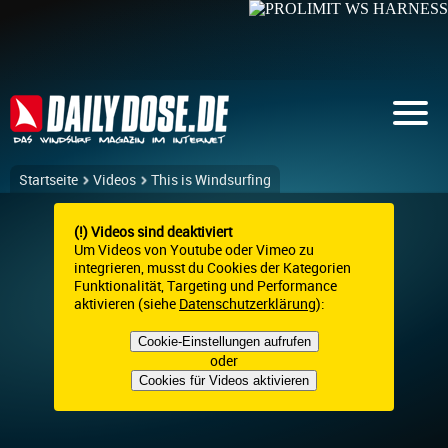
Startseite
Videos
This is Windsurfing
(!) Videos sind deaktiviert
Um Videos von Youtube oder Vimeo zu
integrieren, musst du Cookies der Kategorien
Funktionalität, Targeting und Performance
aktivieren (siehe
Datenschutzerklärung
):
Cookie-Einstellungen aufrufen
oder
Cookies für Videos aktivieren