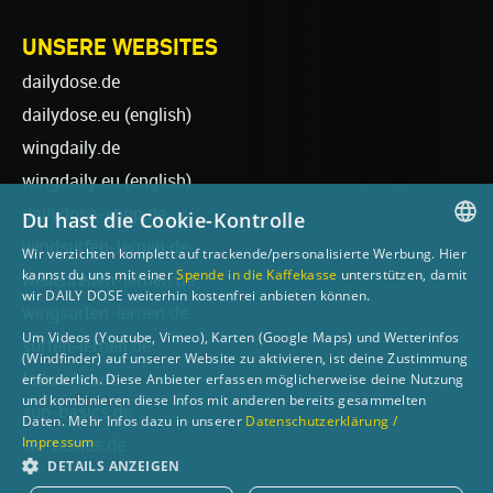
UNSERE WEBSITES
dailydose.de
dailydose.eu
(english)
wingdaily.de
wingdaily.eu
(english)
dailydose-shop.de
Du hast die Cookie-Kontrolle
windsurfen-lernen.de
Wir verzichten komplett auf trackende/personalisierte Werbung. Hier
GERMAN
kannst du uns mit einer
Spende in die Kaffekasse
unterstützen, damit
wellenreiten-lernen.de
wir DAILY DOSE weiterhin kostenfrei anbieten können.
ENGLISH
wingsurfen-lernen.de
Um Videos (Youtube, Vimeo), Karten (Google Maps) und Wetterinfos
surfen-lernen.de
(Windfinder) auf unserer Website zu aktivieren, ist deine Zustimmung
foilsurfen.de
erforderlich. Diese Anbieter erfassen möglicherweise deine Nutzung
und kombinieren diese Infos mit anderen bereits gesammelten
sup-basics.de
Daten. Mehr Infos dazu in unserer
Datenschutzerklärung /
Impressum
ski-basics.de
DETAILS ANZEIGEN