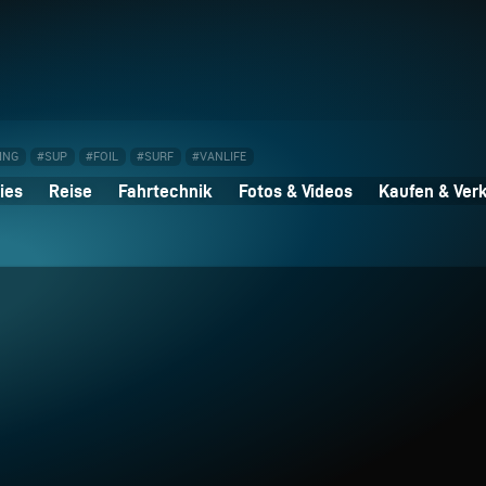
ING
#SUP
#FOIL
#SURF
#VANLIFE
ies
Reise
Fahrtechnik
Fotos & Videos
Kaufen & Ver