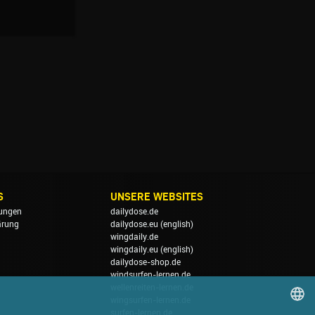
S
UNSERE WEBSITES
ungen
dailydose.de
ärung
dailydose.eu
(english)
wingdaily.de
wingdaily.eu
(english)
dailydose-shop.de
windsurfen-lernen.de
wellenreiten-lernen.de
wingsurfen-lernen.de
surfen-lernen.de