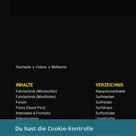
Startseite
Videos
Weltkarte
INHALTE
VERZEICHNIS
Fahrtechnik (Windsurfen)
Reparaturanbieter
Fahrtechnik (Windfoilen)
Surfmarken
Forum
Surfreisen
Fotos (Quick Pics)
Surfshops
Interviews & Portraits
Surfschulen
Kleinanzeigen
Unterkünfte
Newsmeldungen
Wetterlinks
Du hast die Cookie-Kontrolle
Regatten & Events
Reiseberichte