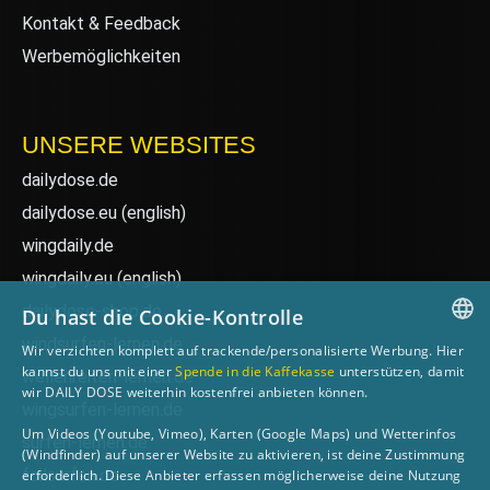
Kontakt & Feedback
Werbemöglichkeiten
UNSERE WEBSITES
dailydose.de
dailydose.eu
(english)
wingdaily.de
wingdaily.eu
(english)
dailydose-shop.de
Du hast die Cookie-Kontrolle
windsurfen-lernen.de
Wir verzichten komplett auf trackende/personalisierte Werbung. Hier
GERMAN
kannst du uns mit einer
Spende in die Kaffekasse
unterstützen, damit
wellenreiten-lernen.de
wir DAILY DOSE weiterhin kostenfrei anbieten können.
ENGLISH
wingsurfen-lernen.de
Um Videos (Youtube, Vimeo), Karten (Google Maps) und Wetterinfos
surfen-lernen.de
(Windfinder) auf unserer Website zu aktivieren, ist deine Zustimmung
foilsurfen.de
erforderlich. Diese Anbieter erfassen möglicherweise deine Nutzung