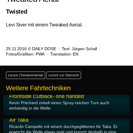
Twisted
Levi Siver mit einem Tweaked Aerial.
25.11.2016 © DAILY DOSE
|
Text:
Jürgen Schall
|
Fotos/Grafiken: PWA
|
Translation:
EN
zurück (Tweaked Aerial)
zurück zur Übersicht
Weitere Fahrtechniken
19.12.2016
Frontside Cutback- one handed
Kevin Pritchard zirkelt einen Spray-reichen Turn auch
einhändig in die Welle.
19.12.2016
Air Taka
Ricardo Campello mit einem durchgeglittenen Air Taka. Er
erwischt die Welle etwas spät und kommt deshalb in eine...