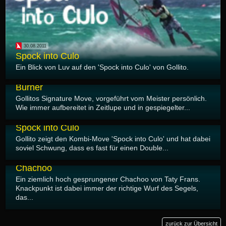
30.08.2011
Spock into Culo
Ein Blick von Luv auf den 'Spock into Culo' von Gollito.
28.08.2011
Burner
Gollitos Signature Move, vorgeführt vom Meister persönlich.
Wie immer aufbereitet in Zeitlupe und in gespiegelter...
27.08.2011
Spock into Culo
Gollito zeigt den Kombi-Move 'Spock into Culo' und hat dabei
soviel Schwung, dass es fast für einen Double...
24.08.2011
Chachoo
Ein ziemlich hoch gesprungener Chachoo von Taty Frans.
Knackpunkt ist dabei immer der richtige Wurf des Segels,
das...
zurück zur Übersicht