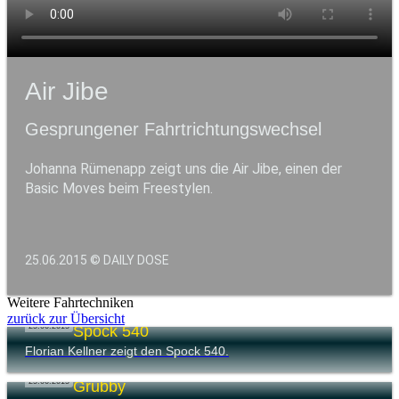
Air Jibe
Gesprungener Fahrtrichtungswechsel
Johanna Rümenapp zeigt uns die Air Jibe, einen der
Basic Moves beim Freestylen.
25.06.2015 © DAILY DOSE
Weitere Fahrtechniken
zurück zur Übersicht
25.06.2015
Spock 540
Florian Kellner zeigt den Spock 540.
25.06.2015
Grubby