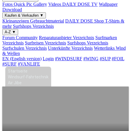
Fotos
Quick Pic Gallery
Videos
DAILY DOSE TV
Wallpaper
Download
Kaufen & Verkaufen
▼
Kleinanzeigen
Gebrauchtmaterial
DAILY DOSE Shop
T-Shirts &
mehr
Surfshops
Verzeichnis
A-Z
▼
Forum
Community
Reparaturanbieter
Verzeichnis
Surfmarken
Verzeichnis
Surfreisen
Verzeichnis
Surfshops
Verzeichnis
Surfschulen
Verzeichnis
Unterkünfte
Verzeichnis
Wetterlinks
Wind
& Wellen
EN (English version)
Login
#WINDSURF
#WING
#SUP
#FOIL
#SURF
#VANLIFE
Startseite
Windsurf-Fahrtechnik
Air Jibe