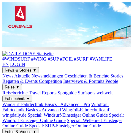
#WINDSURF
#WING
#SUP
#FOIL
#SURF
#VANLIFE
EN
LOGIN
News & Stories
▼
News
Aktuelle Newsmeldungen
Geschichten & Berichte
Stories
Regatten & Events
Competition
Interviews & Portraits
People
Reise
▼
Reiseberichte
Travel Reports
Spotguide
Surfspots weltweit
Fahrtechnik
▼
Windsurf-Fahrtechnik
Basics - Advanced - Pro
Windfoil-
Fahrtechnik
Basics - Advanced
Wingfoil-Fahrtechnik
auf
wingdaily.de
Special: Windsurf-Einsteiger
Online Guide
Special:
Windfoil-Einsteiger
Online Guide
Special: Wellenreit-Einsteiger
Online Guide
Special: SUP-Einsteiger
Online Guide
Fotos & Videos
▼