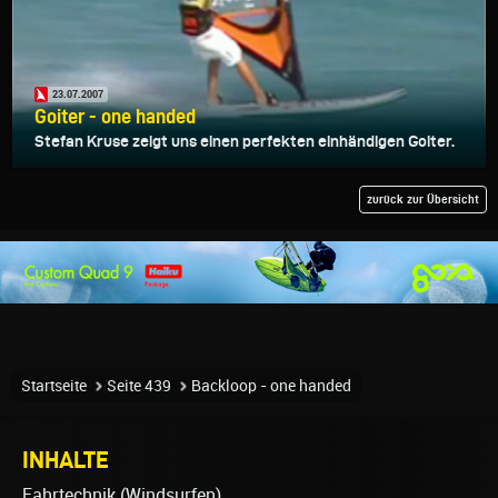
23.07.2007
Goiter - one handed
Stefan Kruse zeigt uns einen perfekten einhändigen Goiter.
zurück zur Übersicht
Startseite
Seite 439
Backloop - one handed
INHALTE
Fahrtechnik (Windsurfen)