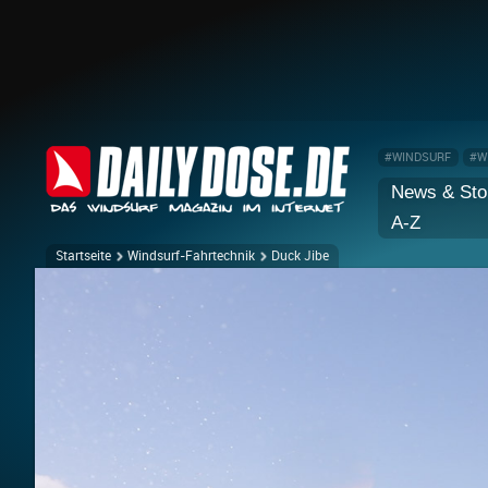
#WINDSURF
#W
News & Sto
A-Z
Startseite
Windsurf-Fahrtechnik
Duck Jibe