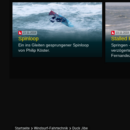
23.11.2018
23.11.2018
Spinloop
Stalled
Ein ins Gleiten gesprungener Spinloop
Springen -
von Philip Köster.
verzögerte
Fernande
Startseite
Windsurf-Fahrtechnik
Duck Jibe