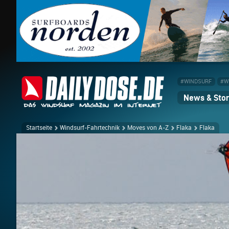
#WINDSURF
#W
News & Stor
Startseite
Windsurf-Fahrtechnik
Moves von A-Z
Flaka
Flaka