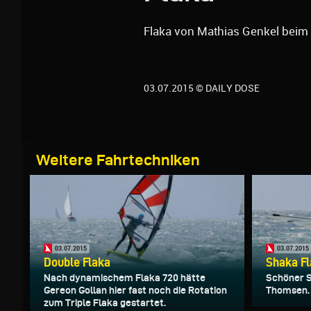
Flaka von Mathias Genkel beim
03.07.2015 © DAILY DOSE
Weitere Fahrtechniken
03.07.2015
03.07.2015
Double Flaka
Shaka F
Nach dynamischem Flaka 720 hätte
Schöner S
Gereon Gollan hier fast noch die Rotation
Thomsen.
zum Triple Flaka gestartet.