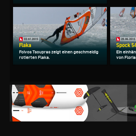
03.07.2015
25.06.2015
Flaka
Spock 54
Foivos Tsoupras zeigt einen geschmeidig
Ein einhä
rotierten Flaka.
von Floria