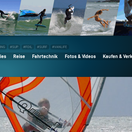
ING
#SUP
#FOIL
#SURF
#VANLIFE
ies
Reise
Fahrtechnik
Fotos & Videos
Kaufen & Ver