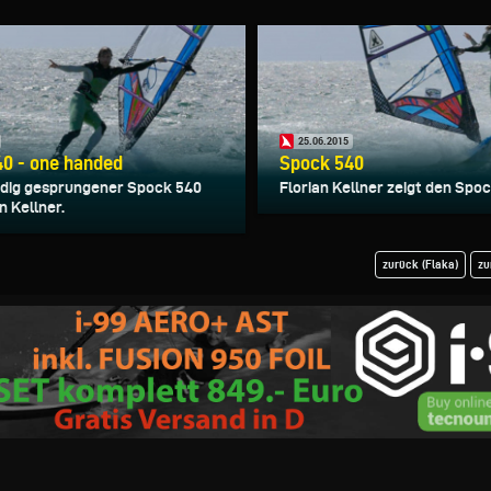
25.06.2015
0 - one handed
Spock 540
ndig gesprungener Spock 540
Florian Kellner zeigt den Spoc
n Kellner.
zurück (Flaka)
zu