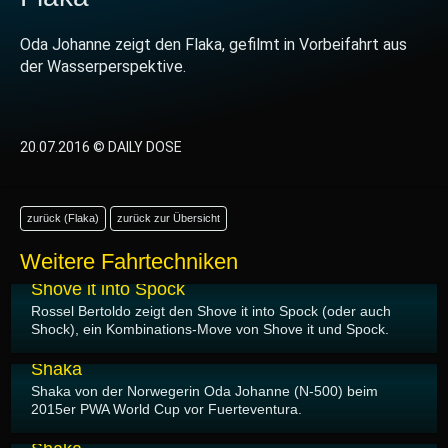
Oda Johanne zeigt den Flaka, gefilmt in Vorbeifahrt aus
der Wasserperspektive.
20.07.2016 © DAILY DOSE
zurück (Flaka)
zurück zur Übersicht
Weitere Fahrtechniken
20.07.2016
Shove it into Spock
Rossel Bertoldo zeigt den Shove it into Spock (oder auch
Shock), ein Kombinations-Move von Shove it und Spock.
20.07.2016
Shaka
Shaka von der Norwegerin Oda Johanne (N-500) beim
2015er PWA World Cup vor Fuerteventura.
20.07.2016