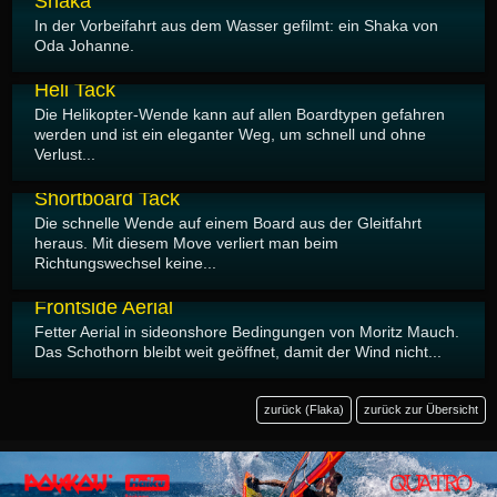
Shaka
In der Vorbeifahrt aus dem Wasser gefilmt: ein Shaka von
Oda Johanne.
20.07.2016
Heli Tack
Die Helikopter-Wende kann auf allen Boardtypen gefahren
werden und ist ein eleganter Weg, um schnell und ohne
Verlust...
20.07.2016
Shortboard Tack
Die schnelle Wende auf einem Board aus der Gleitfahrt
heraus. Mit diesem Move verliert man beim
Richtungswechsel keine...
08.06.2016
Frontside Aerial
Fetter Aerial in sideonshore Bedingungen von Moritz Mauch.
Das Schothorn bleibt weit geöffnet, damit der Wind nicht...
zurück (Flaka)
zurück zur Übersicht