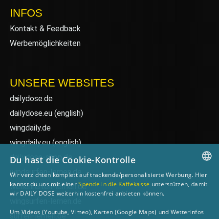
INFOS
Kontakt & Feedback
Werbemöglichkeiten
UNSERE WEBSITES
dailydose.de
dailydose.eu
(english)
wingdaily.de
wingdaily.eu
(english)
dailydose-shop.de
Du hast die Cookie-Kontrolle
windsurfen-lernen.de
Wir verzichten komplett auf trackende/personalisierte Werbung. Hier
GERMAN
kannst du uns mit einer
Spende in die Kaffekasse
unterstützen, damit
wellenreiten-lernen.de
wir DAILY DOSE weiterhin kostenfrei anbieten können.
ENGLISH
wingsurfen-lernen.de
Um Videos (Youtube, Vimeo), Karten (Google Maps) und Wetterinfos
surfen-lernen.de