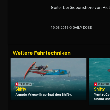
Goiter bei Sideonshore von Vic
19.08.2016 © DAILY DOSE
Weitere Fahrtechniken
29.08.2016
29.08.2016
Shifty
Shifty
Amado Vrieswijk springt den Shifty.
Yentel Ca
Shaka und