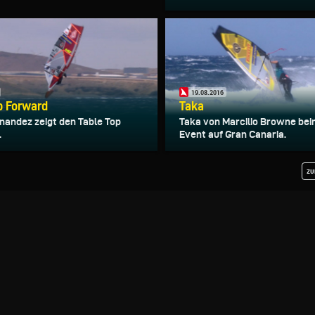
19.08.2016
p Forward
Taka
rnandez zeigt den Table Top
Taka von Marcilio Browne be
.
Event auf Gran Canaria.
zu