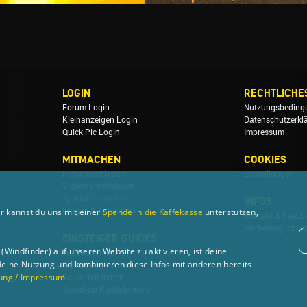
LOGIN
RECHTLICHE
Forum Login
Nutzungsbeding
Kleinanzeigen Login
Datenschutzerkl
Quick Pic Login
Impressum
MITMACHEN
COOKIES
Fotos hochladen
Einstellungen
Videos vorschlagen
Spotinfos senden
INFOS
r kannst du uns mit einer
Spende in die Kaffekasse
unterstützen,
Fragen & Antworten
Kontakt & Feedb
Werbemöglichkei
EINSTEIGER GUIDES
Windfinder) auf unserer Website zu aktivieren, ist deine
Windsurfen lernen
deine Nutzung und kombinieren diese Infos mit anderen bereits
Wellenreiten lernen
ung / Impressum
Foilsurfen lernen
Stand-up Paddeln lernen