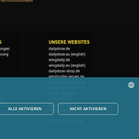
S
UNSERE WEBSITES
ungen
dailydose.de
ärung
dailydose.eu
(english)
wingdaily.de
wingdaily.eu
(english)
dailydose-shop.de
windsurfen-lernen.de
wellenreiten-lernen.de
wingsurfen-lernen.de
surfen-lernen.de
ack
foilsurfen.de
GERMAN
ten
sup-basics.de
ALLE AKTIVIEREN
NICHT AKTIVIEREN
ski-basics.de
ENGLISH
© 2026 DAILY DOSE