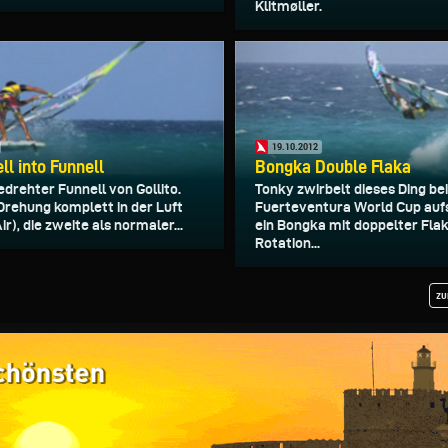
Klitmøller.
19.10.2012
ll into Funnell
Bongka Double Flaka
drehter Funnell von Gollito.
Tonky zwirbelt dieses Ding be
 Drehung komplett in der Luft
Fuerteventura World Cup auf
Air), die zweite als normaler...
ein Bongka mit doppelter Fla
Rotation...
zu