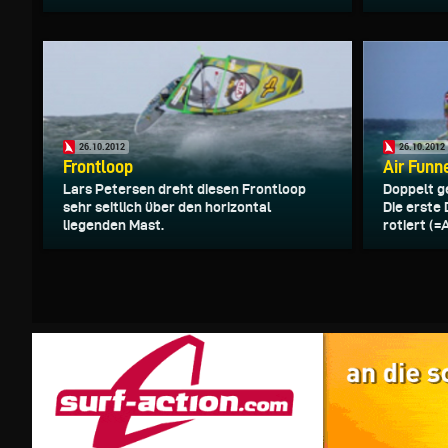
26.10.2012
26.10.2012
Frontloop
Air Funne
Lars Petersen dreht diesen Frontloop
Doppelt ge
sehr seitlich über den horizontal
Die erste
liegenden Mast.
rotiert (=