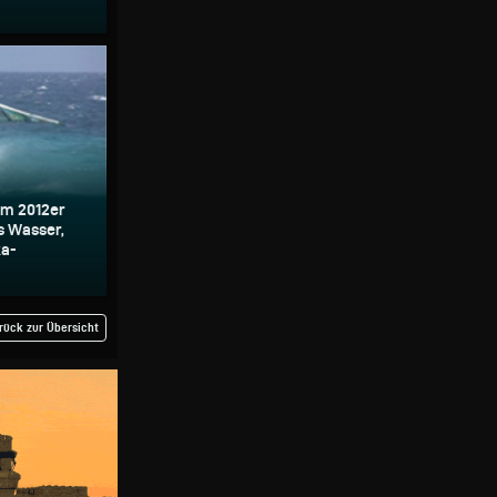
im 2012er
s Wasser,
ka-
rück zur Übersicht