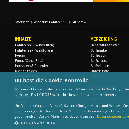
Startseite
Windsurf-Fahrtechnik
Gu Screw
INHALTE
VERZEICHNIS
Fahrtechnik (Windsurfen)
Reparaturanbieter
Fahrtechnik (Windfoilen)
Surfmarken
Forum
Surfreisen
Fotos (Quick Pics)
Surfshops
Interviews & Portraits
Surfschulen
Kleinanzeigen
Unterkünfte
Newsmeldungen
Wetterlinks
Du hast die Cookie-Kontrolle
Regatten & Events
Reiseberichte
WELTKARTEN
Wir verzichten komplett auf trackende/personalisierte Werbung. Hie
Shop
Foto-Weltkarte
damit wir DAILY DOSE weiterhin kostenfrei anbieten können.
Spotguide
Video-Weltkarte
Stories
Um Videos (Youtube, Vimeo), Karten (Google Maps) und Wetterinfos (
Videos
Zustimmung erforderlich. Diese Anbieter erfassen möglicherweise 
Wallpaper
gesammelten Daten. Mehr Infos dazu in unserer
Datenschutzerklär
Wind- & Wetterlinks
DETAILS ANZEIGEN