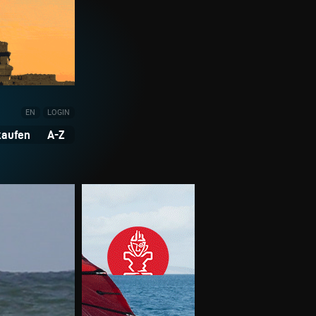
EN
LOGIN
kaufen
A-Z