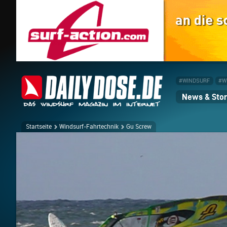
#WINDSURF
#W
News & Stor
Startseite
Windsurf-Fahrtechnik
Gu Screw