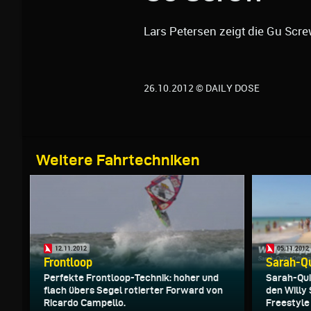
Lars Petersen zeigt die Gu Scre
26.10.2012 © DAILY DOSE
Weitere Fahrtechniken
12.11.2012
05.11.2012
Frontloop
Sarah-Qu
Perfekte Frontloop-Technik: hoher und
Sarah-Quit
flach übers Segel rotierter Forward von
den Willy
Ricardo Campello.
Freestyle