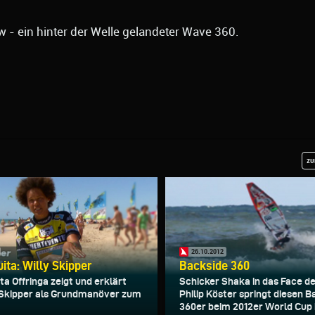
w - ein hinter der Welle gelandeter Wave 360.
zu
26.10.2012
ita: Willy Skipper
Backside 360
a Offringa zeigt und erklärt
Schicker Shaka in das Face de
 Skipper als Grundmanöver zum
Philip Köster springt diesen 
360er beim 2012er World Cup 