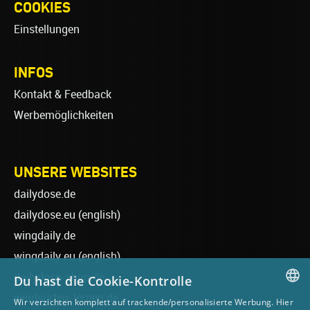
COOKIES
Einstellungen
INFOS
Kontakt & Feedback
Werbemöglichkeiten
UNSERE WEBSITES
dailydose.de
dailydose.eu
(english)
wingdaily.de
wingdaily.eu
(english)
dailydose-shop.de
Du hast die Cookie-Kontrolle
windsurfen-lernen.de
Wir verzichten komplett auf trackende/personalisierte Werbung. Hier