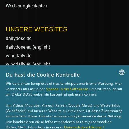
Werbemöglichkeiten
UNSERE WEBSITES
dailydose.de
dailydose.eu
(english)
wingdaily.de
wingdaily.eu
(english)
dailydose-shop.de
Du hast die Cookie-Kontrolle
windsurfen-lernen.de
Wir verzichten komplett auf trackende/personalisierte Werbung. Hier
GERMAN
kannst du uns mit einer
Spende in die Kaffekasse
unterstützen, damit
wellenreiten-lernen.de
wir DAILY DOSE weiterhin kostenfrei anbieten können.
ENGLISH
wingsurfen-lernen.de
Um Videos (Youtube, Vimeo), Karten (Google Maps) und Wetterinfos
surfen-lernen.de
(Windfinder) auf unserer Website zu aktivieren, ist deine Zustimmung
foilsurfen.de
erforderlich. Diese Anbieter erfassen möglicherweise deine Nutzung
und kombinieren diese Infos mit anderen bereits gesammelten
sup-basics.de
Daten. Mehr Infos dazu in unserer
Datenschutzerklärung /