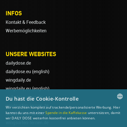
INFOS
Kontakt & Feedback
Werbemöglichkeiten
UNSERE WEBSITES
dailydose.de
dailydose.eu
(english)
wingdaily.de
wingdaily.eu
(english)
dailydose-shop.de
Du hast die Cookie-Kontrolle
windsurfen-lernen.de
Wir verzichten komplett auf trackende/personalisierte Werbung. Hier
GERMAN
kannst du uns mit einer
Spende in die Kaffekasse
unterstützen, damit
wellenreiten-lernen.de
wir DAILY DOSE weiterhin kostenfrei anbieten können.
ENGLISH
wingsurfen-lernen.de