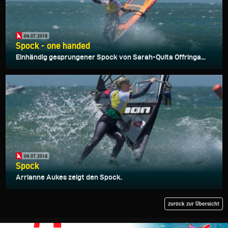
04.07.2018
Spock - one handed
Einhändig gesprungener Spock von Sarah-Quita Offringa...
04.07.2018
Spock
Arrianne Aukes zeigt den Spock.
zurück zur Übersicht