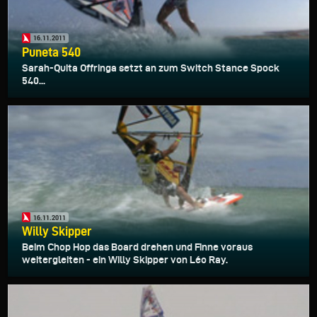
16.11.2011
Puneta 540
Sarah-Quita Offringa setzt an zum Switch Stance Spock
540...
16.11.2011
Willy Skipper
Beim Chop Hop das Board drehen und Finne voraus
weitergleiten - ein Willy Skipper von Léo Ray.