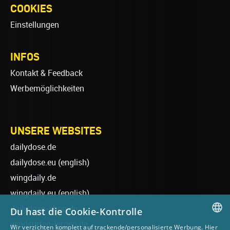
COOKIES
Einstellungen
INFOS
Kontakt & Feedback
Werbemöglichkeiten
UNSERE WEBSITES
dailydose.de
dailydose.eu
(english)
wingdaily.de
wingdaily.eu
(english)
dailydose-shop.de
Du hast die Cookie-Kontrolle
windsurfen-lernen.de
Wir verzichten komplett auf trackende/personalisierte Werbung. Hier