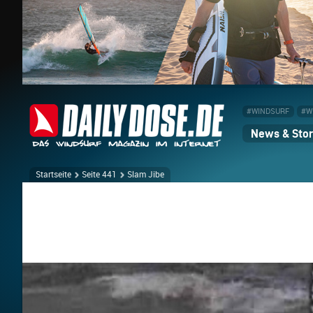
#WINDSURF
#W
News & Stor
Startseite
Seite 441
Slam Jibe