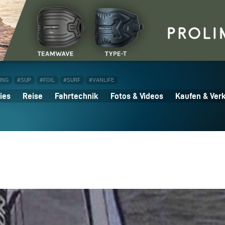
ING
#SUP
#FOIL
#SURF
#VANLIFE
ies
Reise
Fahrtechnik
Fotos & Videos
Kaufen & Ver