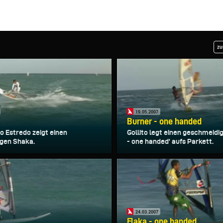
zu
19.05.2007
Burner - one handed
to Estredo zeigt einen
Gollito legt einen geschmeidi
igen Shaka.
- one handed' aufs Parkett.
24.03.2007
o
Flaka - one handed