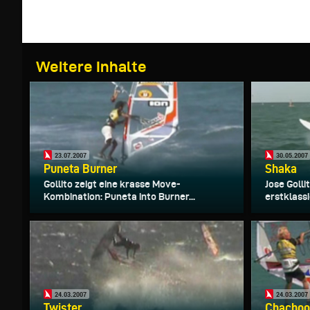
Weitere Inhalte
23.07.2007
30.05.2007
Puneta Burner
Shaka
Gollito zeigt eine krasse Move-
Jose Golli
Kombination: Puneta into Burner...
erstklass
24.03.2007
24.03.2007
Twister
Chacho