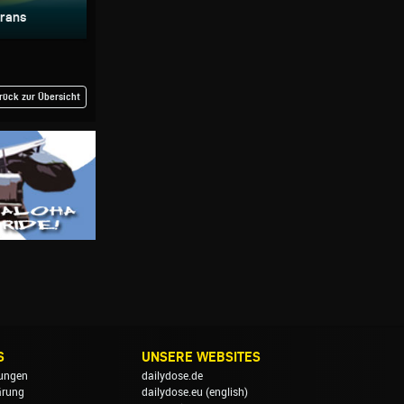
Frans
rück zur Übersicht
S
UNSERE WEBSITES
ungen
dailydose.de
ärung
dailydose.eu
(english)