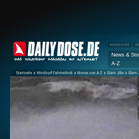
#WINDSURF
#
News & Sto
A-Z
Startseite
Windsurf-Fahrtechnik
Moves von A-Z
Slam Jibe
Slam 