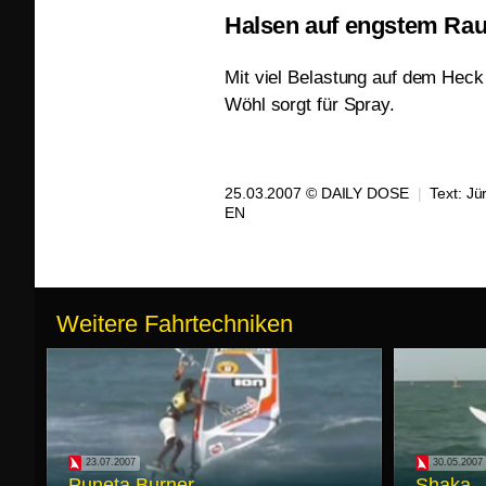
Halsen auf engstem Ra
Mit viel Belastung auf dem Heck
Wöhl sorgt für Spray.
25.03.2007 © DAILY DOSE
|
Text:
Jü
EN
Weitere Fahrtechniken
23.07.2007
30.05.2007
Puneta Burner
Shaka