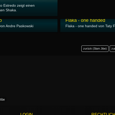
to Estredo zeigt einen
igen Shaka.
24.03.2007
o
Flaka - one handed
von Andre Paskowski
Flaka - one handed von Taty 
zurück (Slam Jibe)
zu
Jibe
LOGIN
RECHTLIC