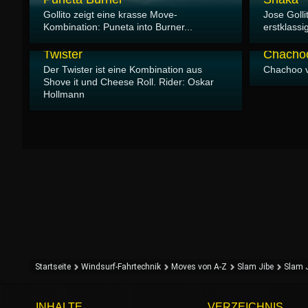
Gollito zeigt eine krasse Move-
Jose Golli
Kombination: Puneta into Burner...
erstklass
24.03.2007
24.03.2007
Twister
Chacho
Der Twister ist eine Kombination aus
Chachoo 
Shove it und Cheese Roll. Rider: Oskar
Hollmann
Startseite
Windsurf-Fahrtechnik
Moves von A-Z
Slam Jibe
Slam 
INHALTE
VERZEICHNIS