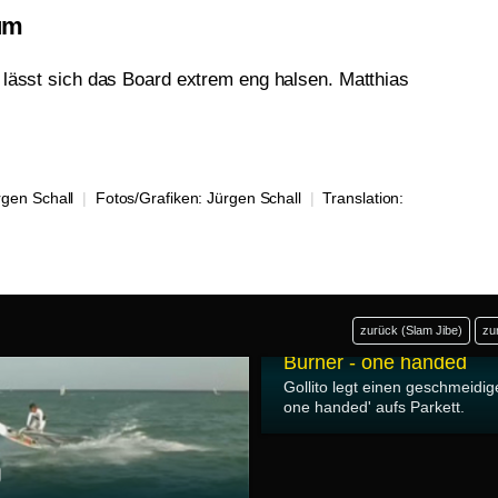
um
 lässt sich das Board extrem eng halsen. Matthias
rgen Schall
|
Fotos/Grafiken:
Jürgen Schall
|
Translation:
zurück (Slam Jibe)
zu
19.05.2007
Burner - one handed
Gollito legt einen geschmeidig
one handed' aufs Parkett.