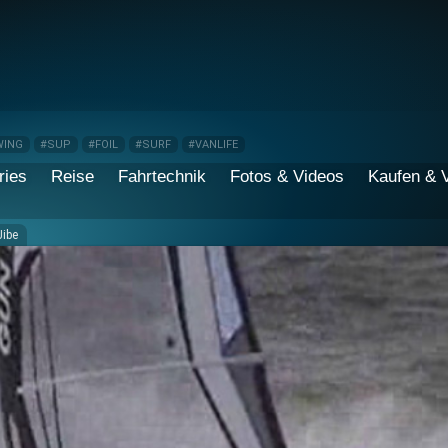
WING
#SUP
#FOIL
#SURF
#VANLIFE
ries
Reise
Fahrtechnik
Fotos & Videos
Kaufen & 
Jibe