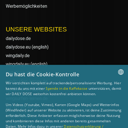
Werbemöglichkeiten
UNSERE WEBSITES
dailydose.de
dailydose.eu
(english)
wingdaily.de
wingdaily.eu
(english)
dailydose-shop.de
Du hast die Cookie-Kontrolle
windsurfen-lernen.de
Wir verzichten komplett auf trackende/personalisierte Werbung. Hier
GERMAN
kannst du uns mit einer
Spende in die Kaffekasse
unterstützen, damit
wellenreiten-lernen.de
wir DAILY DOSE weiterhin kostenfrei anbieten können.
ENGLISH
wingsurfen-lernen.de
Um Videos (Youtube, Vimeo), Karten (Google Maps) und Wetterinfos
surfen-lernen.de
(Windfinder) auf unserer Website zu aktivieren, ist deine Zustimmung
foilsurfen.de
erforderlich. Diese Anbieter erfassen möglicherweise deine Nutzung
und kombinieren diese Infos mit anderen bereits gesammelten
sup-basics.de
Daten. Mehr Infos dazu in unserer
Datenschutzerklärung /