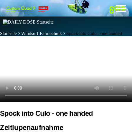
Startseite
Windsurf-Fahrtechnik
Spock into Culo - one handed
Spock into Culo - one handed
Zeitlupenaufnahme