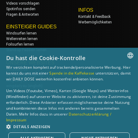
Videos vorschlagen
Spotinfos senden
INFOS
Fragen & Antworten
Kontakt & Feedback
Werbemöglichkeiten
EINSTEIGER GUIDES
Windsurfen lernen
Wellenreiten lernen
Foilsurfen lernen
Stand-up Paddeln lernen
Du hast die Cookie-Kontrolle
UNSERE WEBSITES
Wir verzichten komplett auf trackende/personalisierte Werbung. Hier
dailydose.de
GERMAN
kannst du uns mit einer
Spende in die Kaffekasse
unterstützen, damit
dailydose.eu
(english)
wir DAILY DOSE weiterhin kostenfrei anbieten können.
wingdaily.de
ENGLISH
wingdaily.eu
(english)
Um Videos (Youtube, Vimeo), Karten (Google Maps) und Wetterinfos
dailydose-shop.de
(Windfinder) auf unserer Website zu aktivieren, ist deine Zustimmung
windsurfen-lernen.de
erforderlich. Diese Anbieter erfassen möglicherweise deine Nutzung
wellenreiten-lernen.de
und kombinieren diese Infos mit anderen bereits gesammelten
wingsurfen-lernen.de
surfen-lernen.de
Daten. Mehr Infos dazu in unserer
Datenschutzerklärung /
foilsurfen.de
Impressum
sup-basics.de
DETAILS ANZEIGEN
ski-basics.de