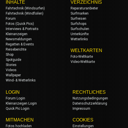
INHALTE
VERZEICHNIS
Fahrtechnik (Windsurfen)
Reparaturanbieter
Fahrtechnik (Windfoilen)
Surfmarken
Forum
Surfreisen
Fotos (Quick Pics)
Surfshops
Interviews & Portraits
Surfschulen
Kleinanzeigen
Unterkünfte
Newsmeldungen
Wetterlinks
Regatten & Events
Reiseberichte
WELTKARTEN
Shop
Foto-Weltkarte
Spotguide
Video-Weltkarte
Stories
Videos
Wallpaper
Wind- & Wetterlinks
LOGIN
RECHTLICHES
Forum Login
Nutzungsbedingungen
Kleinanzeigen Login
Datenschutzerklärung
Quick Pic Login
Impressum
MITMACHEN
COOKIES
Fotos hochladen
Einstellungen