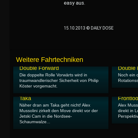
easy aus.
15.10.2013 © DAILY DOSE
Weitere Fahrtechniken
04.11.2013
04.11.2013
Double Forward
Double 
Die doppelte Rolle Vorwärts wird in
Noch ein 
traumwandlerischer Sicherheit von Philip
Rotationss
Köster vorgemacht.
15.10.2013
15.10.2013
Taka
Frontlo
Näher dran am Taka geht nicht! Alex
Alex Musso
Mussolini zirkelt den Move direkt vor der
direkt in 
Jetski Cam in die Nordsee-
Perspektiv
Schaumwalze...