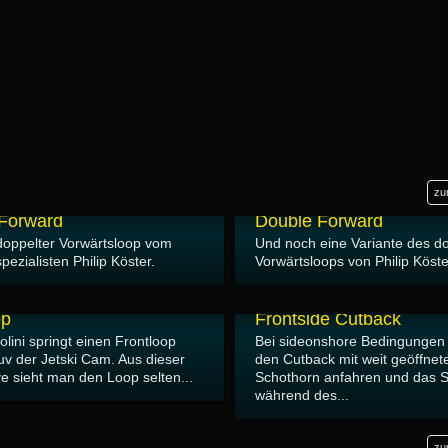
zu
04.11.2013
Forward
Double Forward
doppelter Vorwärtsloop vom
Und noch eine Variante des d
pezialisten Philip Köster.
Vorwärtsloops von Philip Köste
15.10.2013
op
Frontside Cutback
lini springt einen Frontloop
Bei sideonshore Bedingunge
Luv der Jetski Cam. Aus dieser
den Cutback mit weit geöffne
e sieht man den Loop selten...
Schothorn anfahren und das 
während des...
zu