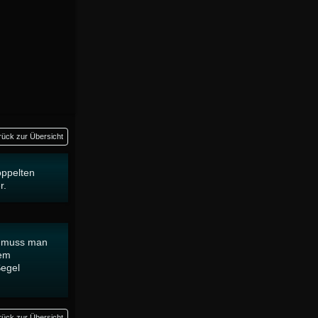
rück zur Übersicht
oppelten
r.
n muss man
tem
Segel
rück zur Übersicht