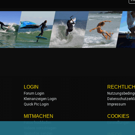
LOGIN
RECHTLIC
Forum Login
Nutzungsbeding
Kleinanzeigen Login
Datenschutzerkl
Quick Pic Login
Impressum
MITMACHEN
COOKIES
Fotos hochladen
Einstellungen
Videos vorschlagen
Spotinfos senden
INFOS