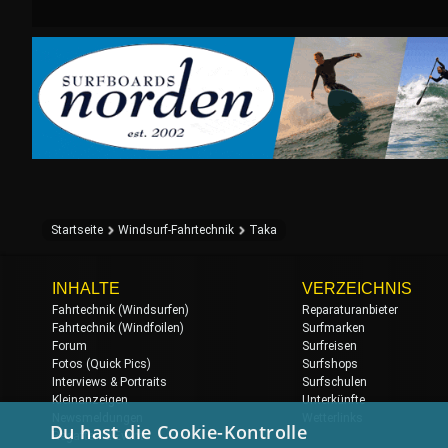
Startseite
Windsurf-Fahrtechnik
Taka
INHALTE
VERZEICHNIS
Fahrtechnik (Windsurfen)
Reparaturanbieter
Fahrtechnik (Windfoilen)
Surfmarken
Forum
Surfreisen
Fotos (Quick Pics)
Surfshops
Interviews & Portraits
Surfschulen
Kleinanzeigen
Unterkünfte
Newsmeldungen
Wetterlinks
Du hast die Cookie-Kontrolle
Regatten & Events