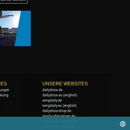
HES
UNSERE WEBSITES
ungen
dailydose.de
ärung
dailydose.eu
(english)
wingdaily.de
wingdaily.eu
(english)
dailydose-shop.de
windsurfen-lernen.de
wellenreiten-lernen.de
wingsurfen-lernen.de