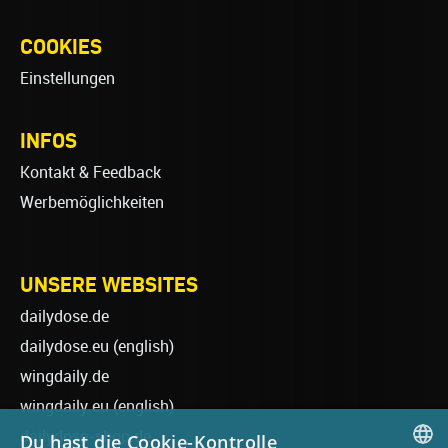
COOKIES
Einstellungen
INFOS
Kontakt & Feedback
Werbemöglichkeiten
UNSERE WEBSITES
dailydose.de
dailydose.eu
(english)
wingdaily.de
wingdaily.eu
(english)
dailydose-shop.de
Du hast die Cookie-Kontrolle