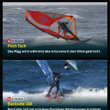
01.04.2019
Push Tack
Das Rigg wird während des Anluvens in den Wind gedrückt.
01.04.2019
Backside 360
Backside 360 bei schrägauflandigen Bedingungen in kleiner