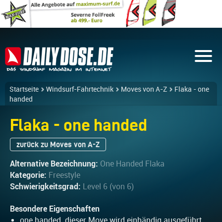
Startseite
Windsurf-Fahrtechnik
Moves von A-Z
Flaka - one
handed
Flaka - one handed
zurück zu Moves von A-Z
Alternative Bezeichnung:
One Handed Flaka
Kategorie:
Freestyle
Schwierigkeitsgrad:
Level 6 (von 6)
Besondere Eigenschaften
one handed, dieser Move wird einhändig ausgeführt