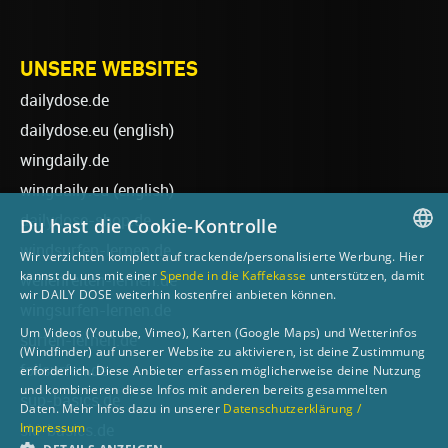
UNSERE WEBSITES
dailydose.de
dailydose.eu
(english)
wingdaily.de
wingdaily.eu
(english)
dailydose-shop.de
Du hast die Cookie-Kontrolle
windsurfen-lernen.de
Wir verzichten komplett auf trackende/personalisierte Werbung. Hier
GERMAN
kannst du uns mit einer
Spende in die Kaffekasse
unterstützen, damit
wellenreiten-lernen.de
wir DAILY DOSE weiterhin kostenfrei anbieten können.
ENGLISH
wingsurfen-lernen.de
Um Videos (Youtube, Vimeo), Karten (Google Maps) und Wetterinfos
surfen-lernen.de
(Windfinder) auf unserer Website zu aktivieren, ist deine Zustimmung
foilsurfen.de
erforderlich. Diese Anbieter erfassen möglicherweise deine Nutzung
und kombinieren diese Infos mit anderen bereits gesammelten
sup-basics.de
Daten. Mehr Infos dazu in unserer
Datenschutzerklärung /
Impressum
ski-basics.de