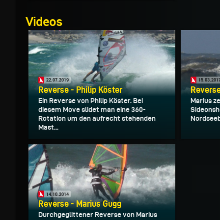
Videos
22.07.2019
15.03.201
Reverse - Philip Köster
Reverse
Ein Reverse von Philip Köster. Bei
Marius ze
diesem Move slidet man eine 360-
Sideonsh
Rotation um den aufrecht stehenden
Nordseeb
Mast...
14.10.2014
Reverse - Marius Gugg
Durchgeglittener Reverse von Marius