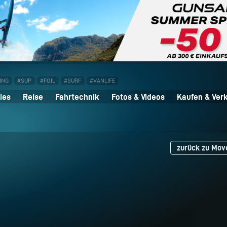
ING
#SUP
#FOIL
#SURF
#VANLIFE
ies
Reise
Fahrtechnik
Fotos & Videos
Kaufen & Ver
zurück zu Mov