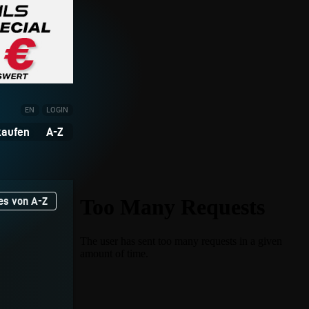
EN
LOGIN
kaufen
A-Z
es von A-Z