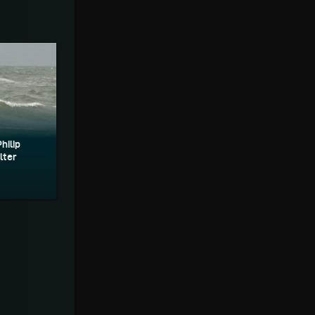
hilip
lter