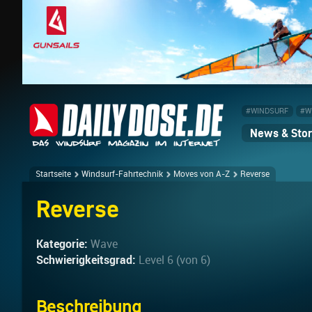
#WINDSURF
#W
News & Stor
Startseite
Windsurf-Fahrtechnik
Moves von A-Z
Reverse
Reverse
Kategorie:
Wave
Schwierigkeitsgrad:
Level 6 (von 6)
Beschreibung