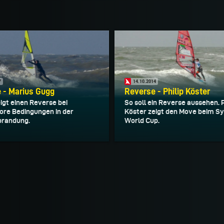
7
14.10.2014
 - Marius Gugg
Reverse - Philip Köster
igt einen Reverse bei
So soll ein Reverse aussehen. P
ore Bedingungen in der
Köster zeigt den Move beim Sy
randung.
World Cup.