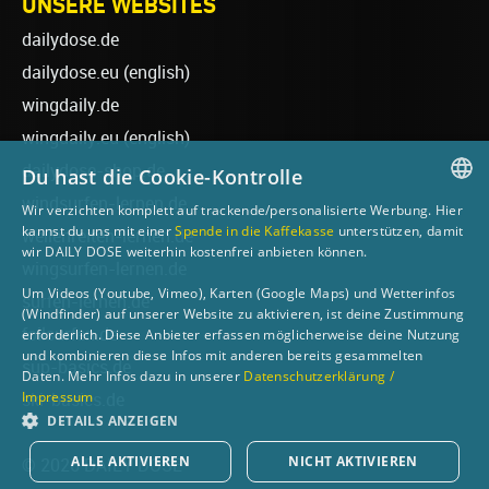
UNSERE WEBSITES
dailydose.de
dailydose.eu
(english)
wingdaily.de
wingdaily.eu
(english)
dailydose-shop.de
Du hast die Cookie-Kontrolle
windsurfen-lernen.de
Wir verzichten komplett auf trackende/personalisierte Werbung. Hier
GERMAN
kannst du uns mit einer
Spende in die Kaffekasse
unterstützen, damit
wellenreiten-lernen.de
wir DAILY DOSE weiterhin kostenfrei anbieten können.
ENGLISH
wingsurfen-lernen.de
Um Videos (Youtube, Vimeo), Karten (Google Maps) und Wetterinfos
surfen-lernen.de
(Windfinder) auf unserer Website zu aktivieren, ist deine Zustimmung
foilsurfen.de
erforderlich. Diese Anbieter erfassen möglicherweise deine Nutzung
und kombinieren diese Infos mit anderen bereits gesammelten
sup-basics.de
Daten. Mehr Infos dazu in unserer
Datenschutzerklärung /
Impressum
ski-basics.de
DETAILS ANZEIGEN
ALLE AKTIVIEREN
NICHT AKTIVIEREN
© 2026 DAILY DOSE