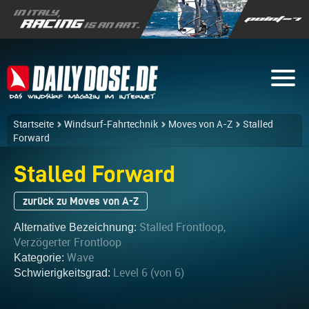
Startseite
Windsurf-Fahrtechnik
Moves von A-Z
Stalled
Forward
Stalled Forward
zurück zu Moves von A-Z
Stalled Frontloop,
Alternative Bezeichnung:
Verzögerter Frontloop
Wave
Kategorie:
Level 6 (von 6)
Schwierigkeitsgrad: