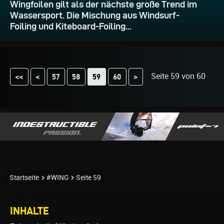
Wingfoilen gilt als der nächste große Trend im
Wassersport. Die Mischung aus Windsurf-
Foiling und Kiteboard-Foiling...
Seite 59 von 60
<<
<
57
58
60
>
59
Startseite
#WING
Seite 59
INHALTE