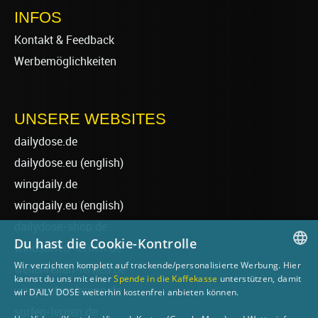
INFOS
Kontakt & Feedback
Werbemöglichkeiten
UNSERE WEBSITES
dailydose.de
dailydose.eu
(english)
wingdaily.de
wingdaily.eu
(english)
dailydose-shop.de
Du hast die Cookie-Kontrolle
windsurfen-lernen.de
Wir verzichten komplett auf trackende/personalisierte Werbung. Hier
wellenreiten-lernen.de
GERMAN
kannst du uns mit einer
Spende in die Kaffekasse
unterstützen, damit
wingsurfen-lernen.de
wir DAILY DOSE weiterhin kostenfrei anbieten können.
ENGLISH
surfen-lernen.de