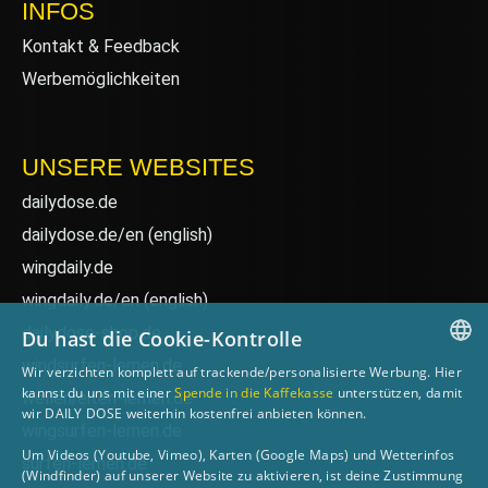
INFOS
Kontakt & Feedback
Werbemöglichkeiten
UNSERE WEBSITES
dailydose.de
dailydose.de/en
(english)
wingdaily.de
wingdaily.de/en
(english)
dailydose-shop.de
Du hast die Cookie-Kontrolle
windsurfen-lernen.de
Wir verzichten komplett auf trackende/personalisierte Werbung. Hier
GERMAN
kannst du uns mit einer
Spende in die Kaffekasse
unterstützen, damit
wellenreiten-lernen.de
wir DAILY DOSE weiterhin kostenfrei anbieten können.
ENGLISH
wingsurfen-lernen.de
Um Videos (Youtube, Vimeo), Karten (Google Maps) und Wetterinfos
surfen-lernen.de
(Windfinder) auf unserer Website zu aktivieren, ist deine Zustimmung