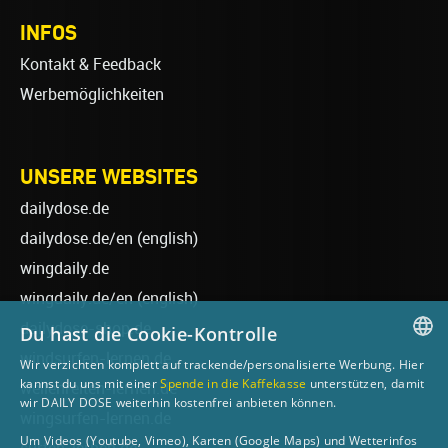
INFOS
Kontakt & Feedback
Werbemöglichkeiten
UNSERE WEBSITES
dailydose.de
dailydose.de/en
(english)
wingdaily.de
wingdaily.de/en
(english)
dailydose-shop.de
Du hast die Cookie-Kontrolle
windsurfen-lernen.de
Wir verzichten komplett auf trackende/personalisierte Werbung. Hier
GERMAN
kannst du uns mit einer
Spende in die Kaffekasse
unterstützen, damit
wellenreiten-lernen.de
wir DAILY DOSE weiterhin kostenfrei anbieten können.
ENGLISH
wingsurfen-lernen.de
Um Videos (Youtube, Vimeo), Karten (Google Maps) und Wetterinfos