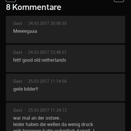
8 Kommentare
Gast
|
24.03.2017 20:06:55
Meeeegaaa
Gast
|
24.03.2017 23:48:51
fett! good old netherlands
Gast
|
25.03.2017 11:14:56
geile bilder!!
Gast
|
25.03.2017 11:24:12
war mal an der ostsee..
leider haben die wellen da wenig druck
wijk hingegen hatte ordentlich dampf;-)