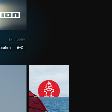
EN
LOGIN
kaufen
A-Z