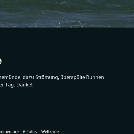
e
rnemünde, dazu Strömung, überspülte Buhnen
er Tag. Danke!
ommentare
|
6 Fotos
|
Weltkarte