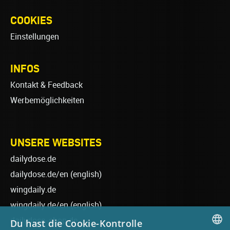
COOKIES
Einstellungen
INFOS
Kontakt & Feedback
Werbemöglichkeiten
UNSERE WEBSITES
dailydose.de
dailydose.de/en
(english)
wingdaily.de
wingdaily.de/en
(english)
dailydose-shop.de
Du hast die Cookie-Kontrolle