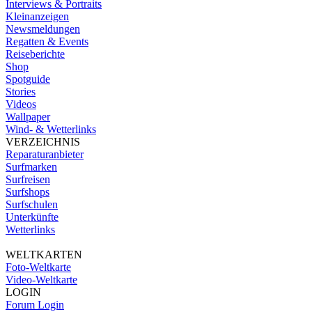
Interviews & Portraits
Kleinanzeigen
Newsmeldungen
Regatten & Events
Reiseberichte
Shop
Spotguide
Stories
Videos
Wallpaper
Wind- & Wetterlinks
VERZEICHNIS
Reparaturanbieter
Surfmarken
Surfreisen
Surfshops
Surfschulen
Unterkünfte
Wetterlinks
WELTKARTEN
Foto-Weltkarte
Video-Weltkarte
LOGIN
Forum Login