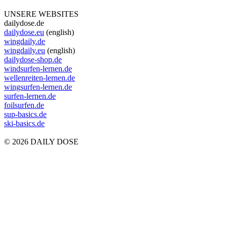
UNSERE WEBSITES
dailydose.de
dailydose.eu
(english)
wingdaily.de
wingdaily.eu
(english)
dailydose-shop.de
windsurfen-lernen.de
wellenreiten-lernen.de
wingsurfen-lernen.de
surfen-lernen.de
foilsurfen.de
sup-basics.de
ski-basics.de
© 2026 DAILY DOSE