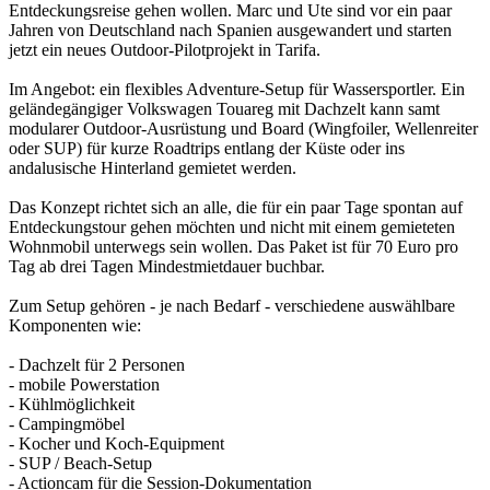
Entdeckungsreise gehen wollen. Marc und Ute sind vor ein paar
Jahren von Deutschland nach Spanien ausgewandert und starten
jetzt ein neues Outdoor-Pilotprojekt in Tarifa.
Im Angebot: ein flexibles Adventure-Setup für Wassersportler. Ein
geländegängiger Volkswagen Touareg mit Dachzelt kann samt
modularer Outdoor-Ausrüstung und Board (Wingfoiler, Wellenreiter
oder SUP) für kurze Roadtrips entlang der Küste oder ins
andalusische Hinterland gemietet werden.
Das Konzept richtet sich an alle, die für ein paar Tage spontan auf
Entdeckungstour gehen möchten und nicht mit einem gemieteten
Wohnmobil unterwegs sein wollen. Das Paket ist für 70 Euro pro
Tag ab drei Tagen Mindestmietdauer buchbar.
Zum Setup gehören - je nach Bedarf - verschiedene auswählbare
Komponenten wie:
- Dachzelt für 2 Personen
- mobile Powerstation
- Kühlmöglichkeit
- Campingmöbel
- Kocher und Koch-Equipment
- SUP / Beach-Setup
- Actioncam für die Session-Dokumentation