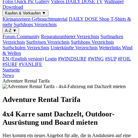
Fotos
Quick Pic Gallery
Videos
DAILY DOSE TV
Wallpaper
Download
Kaufen & Verkaufen
▼
Kleinanzeigen
Gebrauchtmaterial
DAILY DOSE Shop
T-Shirts &
mehr
Surfshops
Verzeichnis
A-Z
▼
Forum
Community
Reparaturanbieter
Verzeichnis
Surfmarken
Verzeichnis
Surfreisen
Verzeichnis
Surfshops
Verzeichnis
Surfschulen
Verzeichnis
Unterkünfte
Verzeichnis
Wetterlinks
Wind
& Wellen
EN (English version)
Login
#WINDSURF
#WING
#SUP
#FOIL
#SURF
#VANLIFE
Startseite
News
Adventure Rental Tarifa
Adventure Rental Tarifa
4x4 Karre samt Dachzelt, Outdoor-
Ausrüstung und Board mieten
Hier kommt ein neues Angebot für alle, die in Andalusien auf eine