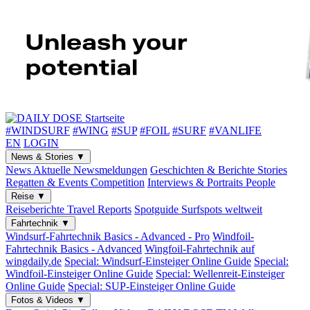
#WINDSURF
#WING
#SUP
#FOIL
#SURF
#VANLIFE
EN
LOGIN
News & Stories
▼
News
Aktuelle Newsmeldungen
Geschichten & Berichte
Stories
Regatten & Events
Competition
Interviews & Portraits
People
Reise
▼
Reiseberichte
Travel Reports
Spotguide
Surfspots weltweit
Fahrtechnik
▼
Windsurf-Fahrtechnik
Basics - Advanced - Pro
Windfoil-
Fahrtechnik
Basics - Advanced
Wingfoil-Fahrtechnik
auf
wingdaily.de
Special: Windsurf-Einsteiger
Online Guide
Special:
Windfoil-Einsteiger
Online Guide
Special: Wellenreit-Einsteiger
Online Guide
Special: SUP-Einsteiger
Online Guide
Fotos & Videos
▼