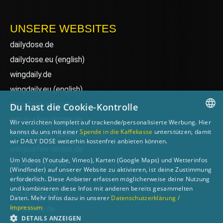
UNSERE WEBSITES
dailydose.de
dailydose.eu
(english)
wingdaily.de
wingdaily.eu
(english)
dailydose-shop.de
Du hast die Cookie-Kontrolle
windsurfen-lernen.de
Wir verzichten komplett auf trackende/personalisierte Werbung. Hier
GERMAN
kannst du uns mit einer
Spende in die Kaffekasse
unterstützen, damit
wellenreiten-lernen.de
wir DAILY DOSE weiterhin kostenfrei anbieten können.
ENGLISH
wingsurfen-lernen.de
Um Videos (Youtube, Vimeo), Karten (Google Maps) und Wetterinfos
surfen-lernen.de
(Windfinder) auf unserer Website zu aktivieren, ist deine Zustimmung
foilsurfen.de
erforderlich. Diese Anbieter erfassen möglicherweise deine Nutzung
und kombinieren diese Infos mit anderen bereits gesammelten
sup-basics.de
Daten. Mehr Infos dazu in unserer
Datenschutzerklärung /
Impressum
ski-basics.de
DETAILS ANZEIGEN