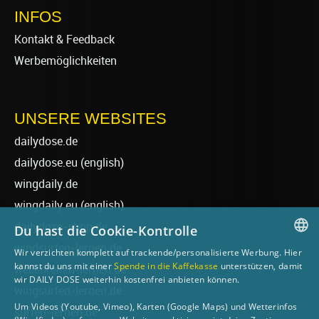
INFOS
Kontakt & Feedback
Werbemöglichkeiten
UNSERE WEBSITES
dailydose.de
dailydose.eu
(english)
wingdaily.de
wingdaily.eu
(english)
dailydose-shop.de
Du hast die Cookie-Kontrolle
windsurfen-lernen.de
Wir verzichten komplett auf trackende/personalisierte Werbung. Hier
GERMAN
kannst du uns mit einer
Spende in die Kaffekasse
unterstützen, damit
wellenreiten-lernen.de
wir DAILY DOSE weiterhin kostenfrei anbieten können.
ENGLISH
wingsurfen-lernen.de
Um Videos (Youtube, Vimeo), Karten (Google Maps) und Wetterinfos
surfen-lernen.de