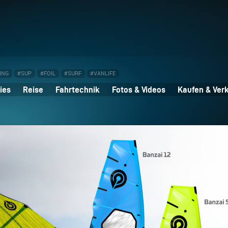
ING
#SUP
#FOIL
#SURF
#VANLIFE
ies
Reise
Fahrtechnik
Fotos & Videos
Kaufen & Ver