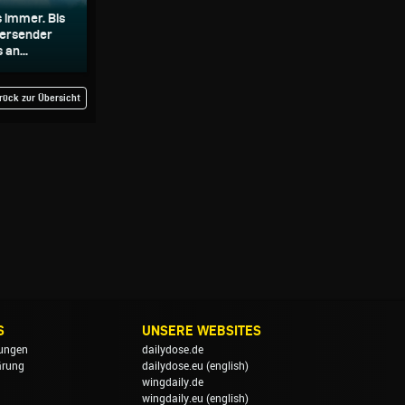
 immer. Bis
tversender
an...
rück zur Übersicht
S
UNSERE WEBSITES
ungen
dailydose.de
ärung
dailydose.eu
(english)
wingdaily.de
wingdaily.eu
(english)