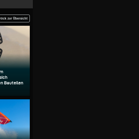
rück zur Übersicht
um
sich
n Bauteilen