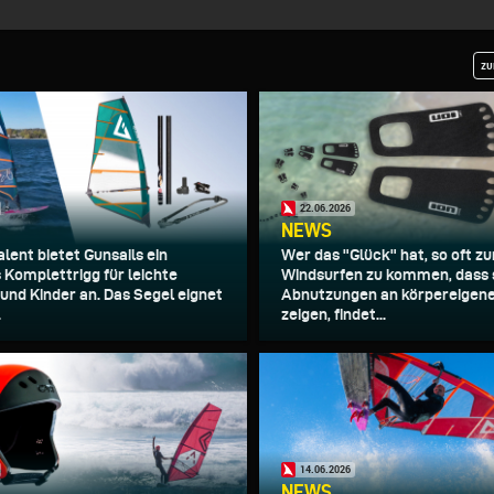
zu
22.06.2026
NEWS
lent bietet Gunsails ein
Wer das "Glück" hat, so oft z
Komplettrigg für leichte
Windsurfen zu kommen, dass 
und Kinder an. Das Segel eignet
Abnutzungen an körpereigene
.
zeigen, findet...
14.06.2026
NEWS