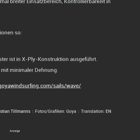
al breiter Einsatzbereich, Kontrollierbarkeit in
tionen so:
ter ist in X-Ply-Konstruktion ausgeführt.
mit minimaler Dehnung.
goyawindsurfing.com/sails/wave/
stian Tillmanns
|
Fotos/Grafiken: Goya
|
Translation:
EN