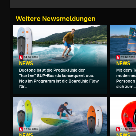
Weitere Newsmeldungen
24.06.2026
23.06.2026
NEWS
NEWS
Duotone baut die Produktlinie der
Mit dem Ta
"harten" SUP-Boards konsequent aus.
modernes 
Neu im Programm ist die Boardlinie Flow
Personen 
für...
sich zum..
17.06.2026
16.06.2026
NEWS
NEWS