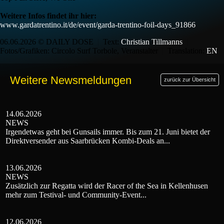
Weitere Infos findet ihr hier:
www.gardatrentino.it/de/event/garda-trentino-foil-days_91866
06.06.2026 © DAILY DOSE
|
Text:
Christian Tillmanns
|
Fotos/Grafiken: Circolo Surf Torbole, Veranstalter
|
Translation:
EN
Weitere Newsmeldungen
zurück zur Übersicht
14.06.2026
NEWS
Irgendetwas geht bei Gunsails immer. Bis zum 21. Juni bietet der
Direktversender aus Saarbrücken Kombi-Deals an...
13.06.2026
NEWS
Zusätzlich zur Regatta wird der Racer of the Sea in Kellenhusen
mehr zum Testival- und Community-Event...
12.06.2026