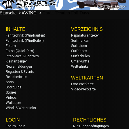
Startseite
#WING
Garda Trentino Foil Days
INHALTE
VERZEICHNIS
Fahrtechnik (Windsurfen)
Reparaturanbieter
Fahrtechnik (Windfoilen)
Surfmarken
Forum
Surfreisen
Fotos (Quick Pics)
Surfshops
Interviews & Portraits
Surfschulen
Kleinanzeigen
Unterkünfte
Newsmeldungen
Wetterlinks
Regatten & Events
Reiseberichte
WELTKARTEN
Shop
Foto-Weltkarte
Spotguide
Video-Weltkarte
Stories
Videos
Wallpaper
Wind- & Wetterlinks
LOGIN
RECHTLICHES
Forum Login
Nutzungsbedingungen