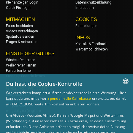
Kleinanzeigen Login
Datenschutzerklärung
Quick Pic Login
Impressum
MITMACHEN
COOKIES
Fotos hochladen
Einstellungen
Videos vorschlagen
Spotinfos senden
INFOS
Fragen & Antworten
Kontakt & Feedback
Werbemöglichkeiten
EINSTEIGER GUIDES
Windsurfen lernen
Wellenreiten lernen
Foilsurfen lernen
Stand-up Paddeln lernen
Du hast die Cookie-Kontrolle
UNSERE WEBSITES
Wir verzichten komplett auf trackende/personalisierte Werbung. Hier
dailydose.de
GERMAN
kannst du uns mit einer
Spende in die Kaffekasse
unterstützen, damit
dailydose.eu
(english)
wir DAILY DOSE weiterhin kostenfrei anbieten können.
wingdaily.de
ENGLISH
wingdaily.eu
(english)
Um Videos (Youtube, Vimeo), Karten (Google Maps) und Wetterinfos
dailydose-shop.de
(Windfinder) auf unserer Website zu aktivieren, ist deine Zustimmung
windsurfen-lernen.de
erforderlich. Diese Anbieter erfassen möglicherweise deine Nutzung
wellenreiten-lernen.de
und kombinieren diese Infos mit anderen bereits gesammelten
wingsurfen-lernen.de