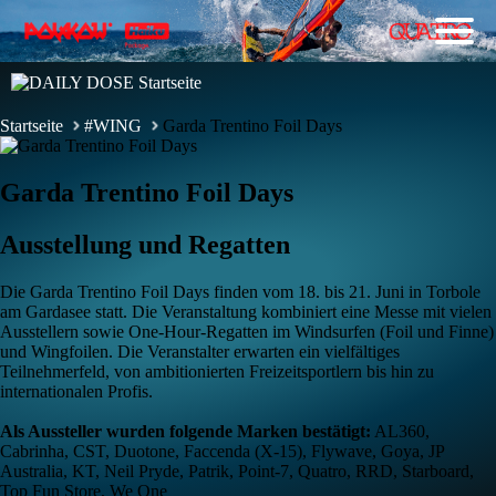
Startseite
#WING
Garda Trentino Foil Days
Garda Trentino Foil Days
Ausstellung und Regatten
Die Garda Trentino Foil Days finden vom 18. bis 21. Juni in Torbole
am Gardasee statt. Die Veranstaltung kombiniert eine Messe mit vielen
Ausstellern sowie One-Hour-Regatten im Windsurfen (Foil und Finne)
und Wingfoilen. Die Veranstalter erwarten ein vielfältiges
Teilnehmerfeld, von ambitionierten Freizeitsportlern bis hin zu
internationalen Profis.
Als Aussteller wurden folgende Marken bestätigt:
AL360,
Cabrinha, CST, Duotone, Faccenda (X-15), Flywave, Goya, JP
Australia, KT, Neil Pryde, Patrik, Point-7, Quatro, RRD, Starboard,
Top Fun Store, We One