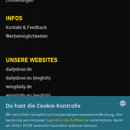
Einstellungen
INFOS
Kontakt & Feedback
Werbemöglichkeiten
UNSERE WEBSITES
dailydose.de
dailydose.eu
(english)
wingdaily.de
wingdaily.eu
(english)
dailydose-shop.de
Du hast die Cookie-Kontrolle
windsurfen-lernen.de
Wir verzichten komplett auf trackende/personalisierte Werbung. Hier
GERMAN
kannst du uns mit einer
Spende in die Kaffekasse
unterstützen, damit
wellenreiten-lernen.de
wir DAILY DOSE weiterhin kostenfrei anbieten können.
ENGLISH