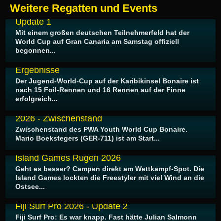
05.07.2026
Weitere Regatten und Events
WWT / PWA Windsurf World Cup Pozo 2026 -
Update 1
Mit einem großen deutschen Teilnehmerfeld hat der
World Cup auf Gran Canaria am Samstag offiziell
begonnen...
29.06.2026
PWA Slalom World Cup Bonaire 2026 -
Ergebnisse
Der Jugend-World-Cup auf der Karibikinsel Bonaire ist
nach 15 Foil-Rennen und 16 Rennen auf der Finne
erfolgreich...
27.06.2026
PWA Youth & Junior Slalom World Cup Bonaire
2026 - Zwischenstand
Zwischenstand des PWA Youth World Cup Bonaire.
Mario Boekstegers (GER-711) ist am Start...
19.06.2026
Island Games Rügen 2026
Geht es besser? Campen direkt am Wettkampf-Spot. Die
Island Games lockten die Freestyler mit viel Wind an die
Ostsee...
11.06.2026
Fiji Surf Pro 2026 - Update 2
Fiji Surf Pro: Es war knapp. Fast hätte Julian Salmonn