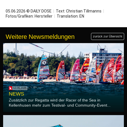
05.06.2026 © DAILY DOSE
|
Text:
Christian Tillmanns
|
Fotos/Grafiken: Hersteller
|
Translation:
EN
Weitere Newsmeldungen
zurück zur Übersicht
13.06.2026
NEWS
Zusätzlich zur Regatta wird der Racer of the Sea in
Kellenhusen mehr zum Testival- und Community-Event...