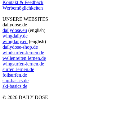
Kontakt & Feedback
Werbemöglichkeiten
UNSERE WEBSITES
dailydose.de
dailydose.eu
(english)
wingdaily.de
wingdaily.eu
(english)
dailydose-shop.de
windsurfen-lernen.de
wellenreiten-lernen.de
wingsurfen-lernen.de
surfen-lernen.de
foilsurfen.de
sup-basics.de
ski-basics.de
© 2026 DAILY DOSE