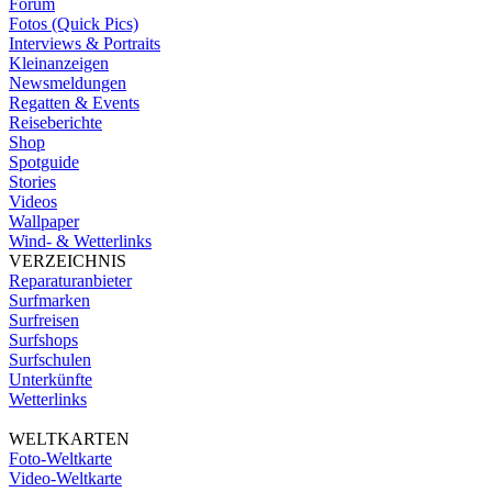
Forum
Fotos (Quick Pics)
Interviews & Portraits
Kleinanzeigen
Newsmeldungen
Regatten & Events
Reiseberichte
Shop
Spotguide
Stories
Videos
Wallpaper
Wind- & Wetterlinks
VERZEICHNIS
Reparaturanbieter
Surfmarken
Surfreisen
Surfshops
Surfschulen
Unterkünfte
Wetterlinks
WELTKARTEN
Foto-Weltkarte
Video-Weltkarte