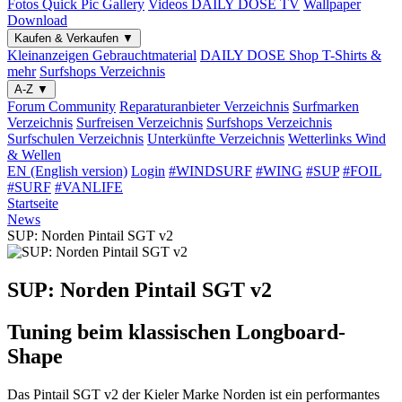
Fotos
Quick Pic Gallery
Videos
DAILY DOSE TV
Wallpaper
Download
Kaufen & Verkaufen
▼
Kleinanzeigen
Gebrauchtmaterial
DAILY DOSE Shop
T-Shirts &
mehr
Surfshops
Verzeichnis
A-Z
▼
Forum
Community
Reparaturanbieter
Verzeichnis
Surfmarken
Verzeichnis
Surfreisen
Verzeichnis
Surfshops
Verzeichnis
Surfschulen
Verzeichnis
Unterkünfte
Verzeichnis
Wetterlinks
Wind
& Wellen
EN (English version)
Login
#WINDSURF
#WING
#SUP
#FOIL
#SURF
#VANLIFE
Startseite
News
SUP: Norden Pintail SGT v2
SUP: Norden Pintail SGT v2
Tuning beim klassischen Longboard-
Shape
Das Pintail SGT v2 der Kieler Marke Norden ist ein performantes