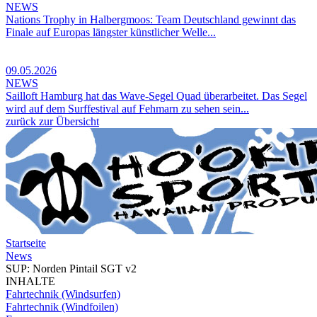
NEWS
Nations Trophy in Halbergmoos: Team Deutschland gewinnt das
Finale auf Europas längster künstlicher Welle...
09.05.2026
NEWS
Sailloft Hamburg hat das Wave-Segel Quad überarbeitet. Das Segel
wird auf dem Surffestival auf Fehmarn zu sehen sein...
zurück zur Übersicht
Startseite
News
SUP: Norden Pintail SGT v2
INHALTE
Fahrtechnik (Windsurfen)
Fahrtechnik (Windfoilen)