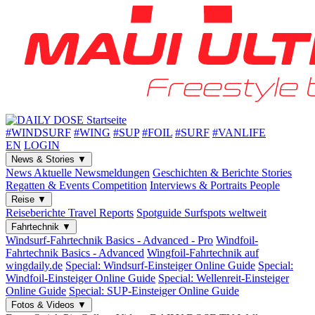
#WINDSURF
#WING
#SUP
#FOIL
#SURF
#VANLIFE
EN
LOGIN
News & Stories
▼
News
Aktuelle Newsmeldungen
Geschichten & Berichte
Stories
Regatten & Events
Competition
Interviews & Portraits
People
Reise
▼
Reiseberichte
Travel Reports
Spotguide
Surfspots weltweit
Fahrtechnik
▼
Windsurf-Fahrtechnik
Basics - Advanced - Pro
Windfoil-
Fahrtechnik
Basics - Advanced
Wingfoil-Fahrtechnik
auf
wingdaily.de
Special: Windsurf-Einsteiger
Online Guide
Special:
Windfoil-Einsteiger
Online Guide
Special: Wellenreit-Einsteiger
Online Guide
Special: SUP-Einsteiger
Online Guide
Fotos & Videos
▼