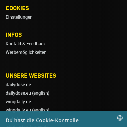
COOKIES
Einstellungen
INFOS
Kontakt & Feedback
Werbemöglichkeiten
UNSERE WEBSITES
dailydose.de
dailydose.eu
(english)
wingdaily.de
wingdaily.eu
(english)
dailydose-shop.de
Du hast die Cookie-Kontrolle