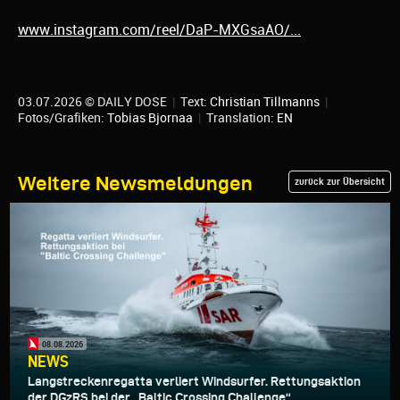
www.instagram.com/reel/DaP-MXGsaAO/...
03.07.2026 © DAILY DOSE
|
Text:
Christian Tillmanns
|
Fotos/Grafiken:
Tobias Bjornaa
|
Translation:
EN
Weitere Newsmeldungen
zurück zur Übersicht
08.08.2026
NEWS
Langstreckenregatta verliert Windsurfer. Rettungsaktion
der DGzRS bei der „Baltic Crossing Challenge“...