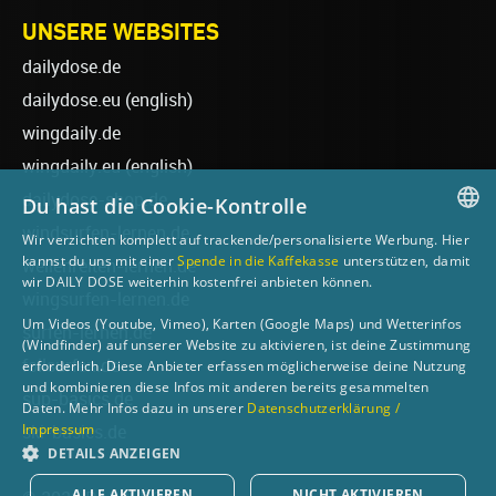
UNSERE WEBSITES
dailydose.de
dailydose.eu
(english)
wingdaily.de
wingdaily.eu
(english)
dailydose-shop.de
Du hast die Cookie-Kontrolle
windsurfen-lernen.de
Wir verzichten komplett auf trackende/personalisierte Werbung. Hier
GERMAN
kannst du uns mit einer
Spende in die Kaffekasse
unterstützen, damit
wellenreiten-lernen.de
wir DAILY DOSE weiterhin kostenfrei anbieten können.
ENGLISH
wingsurfen-lernen.de
Um Videos (Youtube, Vimeo), Karten (Google Maps) und Wetterinfos
surfen-lernen.de
(Windfinder) auf unserer Website zu aktivieren, ist deine Zustimmung
foilsurfen.de
erforderlich. Diese Anbieter erfassen möglicherweise deine Nutzung
und kombinieren diese Infos mit anderen bereits gesammelten
sup-basics.de
Daten. Mehr Infos dazu in unserer
Datenschutzerklärung /
Impressum
ski-basics.de
DETAILS ANZEIGEN
ALLE AKTIVIEREN
NICHT AKTIVIEREN