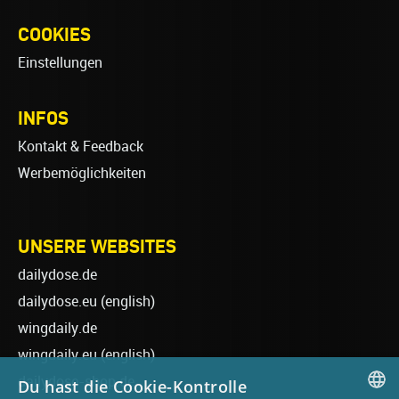
COOKIES
Einstellungen
INFOS
Kontakt & Feedback
Werbemöglichkeiten
UNSERE WEBSITES
dailydose.de
dailydose.eu
(english)
wingdaily.de
wingdaily.eu
(english)
dailydose-shop.de
Du hast die Cookie-Kontrolle