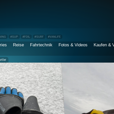
WING
#SUP
#FOIL
#SURF
#VANLIFE
ries
Reise
Fahrtechnik
Fotos & Videos
Kaufen & 
tler