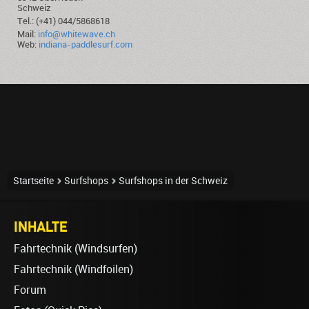
Schweiz
Tel.: (+41) 044/5868618
Mail:
info@whitewave.ch
Web:
indiana-paddlesurf.com
Startseite
Surfshops
Surfshops in der Schweiz
INHALTE
Fahrtechnik (Windsurfen)
Fahrtechnik (Windfoilen)
Forum