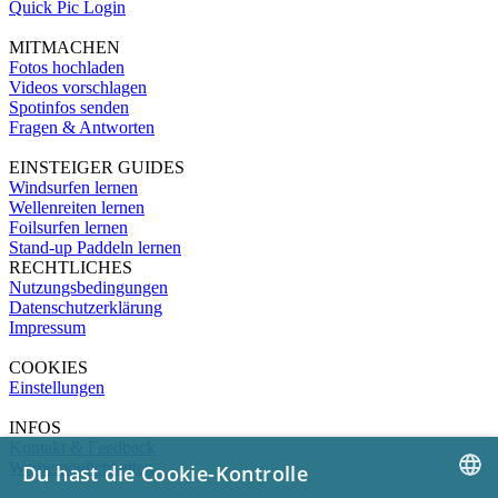
Quick Pic Login
MITMACHEN
Fotos hochladen
Videos vorschlagen
Spotinfos senden
Fragen & Antworten
EINSTEIGER GUIDES
Windsurfen lernen
Wellenreiten lernen
Foilsurfen lernen
Stand-up Paddeln lernen
RECHTLICHES
Nutzungsbedingungen
Datenschutzerklärung
Impressum
COOKIES
Einstellungen
INFOS
Kontakt & Feedback
Werbemöglichkeiten
Du hast die Cookie-Kontrolle