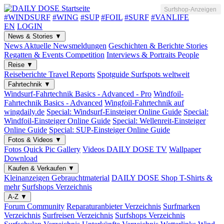
Surfshop-Anzeigen
#WINDSURF
#WING
#SUP
#FOIL
#SURF
#VANLIFE
EN
LOGIN
News & Stories
▼
News
Aktuelle Newsmeldungen
Geschichten & Berichte
Stories
Regatten & Events
Competition
Interviews & Portraits
People
Reise
▼
Reiseberichte
Travel Reports
Spotguide
Surfspots weltweit
Fahrtechnik
▼
Windsurf-Fahrtechnik
Basics - Advanced - Pro
Windfoil-
Fahrtechnik
Basics - Advanced
Wingfoil-Fahrtechnik
auf
wingdaily.de
Special: Windsurf-Einsteiger
Online Guide
Special:
Windfoil-Einsteiger
Online Guide
Special: Wellenreit-Einsteiger
Online Guide
Special: SUP-Einsteiger
Online Guide
Fotos & Videos
▼
Fotos
Quick Pic Gallery
Videos
DAILY DOSE TV
Wallpaper
Download
Kaufen & Verkaufen
▼
Kleinanzeigen
Gebrauchtmaterial
DAILY DOSE Shop
T-Shirts &
mehr
Surfshops
Verzeichnis
A-Z
▼
Forum
Community
Reparaturanbieter
Verzeichnis
Surfmarken
Verzeichnis
Surfreisen
Verzeichnis
Surfshops
Verzeichnis