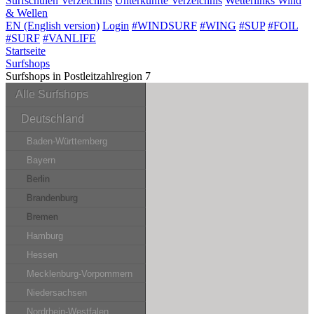
Surfschulen
Verzeichnis
Unterkünfte
Verzeichnis
Wetterlinks
Wind
& Wellen
EN (English version)
Login
#WINDSURF
#WING
#SUP
#FOIL
#SURF
#VANLIFE
Startseite
Surfshops
Surfshops in Postleitzahlregion 7
Alle Surfshops
Deutschland
Baden-Württemberg
Bayern
Berlin
Brandenburg
Bremen
Hamburg
Hessen
Mecklenburg-Vorpommern
Niedersachsen
Nordrhein-Westfalen